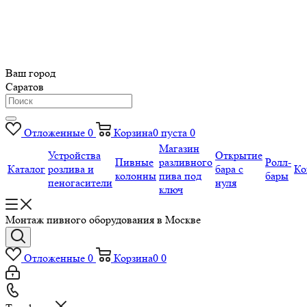
Ваш город
Саратов
Отложенные
0
Корзина
0
пуста
0
Магазин
Устройства
Открытие
Пивные
разливного
Ролл-
Каталог
розлива и
бара с
Ко
колонны
пива под
бары
пеногасители
нуля
ключ
Монтаж пивного оборудования в Москве
Отложенные
0
Корзина
0
0